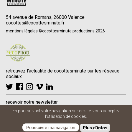
54 avenue de Romans, 26000 Valence
cocottes@cocottesminute.fr
Menu
mentions légales
©cocottesminute productions 2026
Pied
de
page
retrouvez l'actualité de cocottesminute sur les réseaux
sociaux
recevoir notre newsletter
En poursuivant votre navigation sur ce site, vous acceptez
l'utilisation de cookies.
Poursuivre ma navigation
Plus d'infos