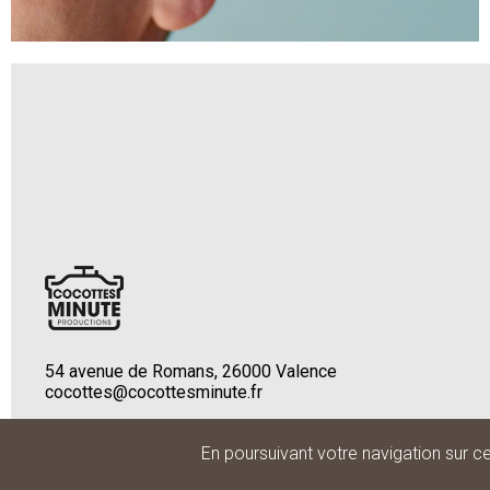
54 avenue de Romans, 26000 Valence
cocottes@cocottesminute.fr
Menu
mentions légales
©cocottesminute productions 2026
En poursuivant votre navigation sur ce 
Pied