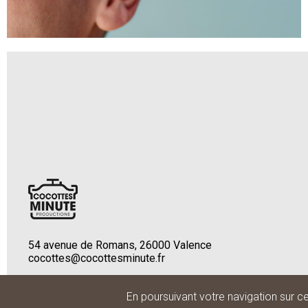
54 avenue de Romans, 26000 Valence
cocottes@cocottesminute.fr
Menu
mentions légales
©cocottesminute productions 2026
En poursuivant votre navigation sur ce 