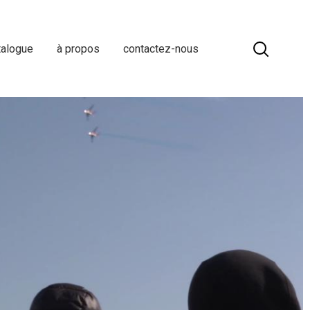
talogue
à propos
contactez-nous