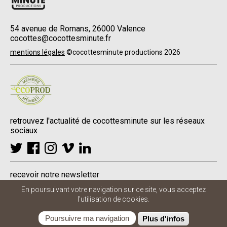
54 avenue de Romans, 26000 Valence
cocottes@cocottesminute.fr
Menu
mentions légales
©cocottesminute productions 2026
Pied
de
page
retrouvez l'actualité de cocottesminute sur les réseaux
sociaux
recevoir notre newsletter
En poursuivant votre navigation sur ce site, vous acceptez
l'utilisation de cookies.
Poursuivre ma navigation
Plus d'infos