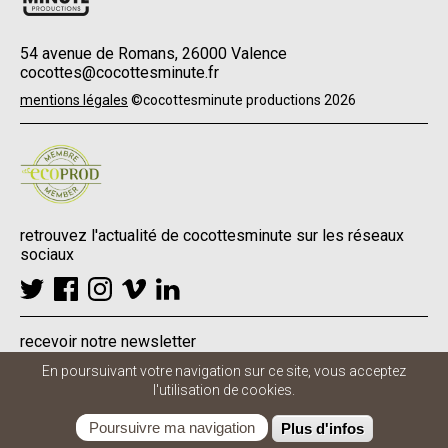
54 avenue de Romans, 26000 Valence
cocottes@cocottesminute.fr
Menu
mentions légales
©cocottesminute productions 2026
Pied
de
page
retrouvez l'actualité de cocottesminute sur les réseaux
sociaux
recevoir notre newsletter
En poursuivant votre navigation sur ce site, vous acceptez
l'utilisation de cookies.
Poursuivre ma navigation
Plus d'infos