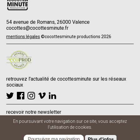
54 avenue de Romans, 26000 Valence
cocottes@cocottesminute.fr
Menu
mentions légales
©cocottesminute productions 2026
Pied
de
page
retrouvez l'actualité de cocottesminute sur les réseaux
sociaux
recevoir notre newsletter
En poursuivant votre navigation sur ce site, vous acceptez
l'utilisation de cookies.
Poursuivre ma navigation
Plus d'infos